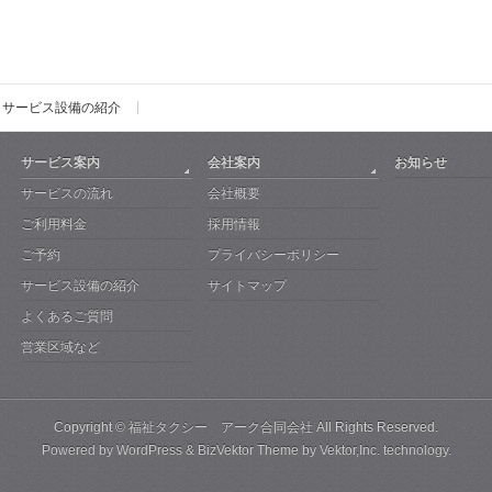
サービス設備の紹介
サービス案内
会社案内
お知らせ
サービスの流れ
会社概要
ご利用料金
採用情報
ご予約
プライバシーポリシー
サービス設備の紹介
サイトマップ
よくあるご質問
営業区域など
Copyright ©
福祉タクシー アーク合同会社
All Rights Reserved.
Powered by
WordPress
&
BizVektor Theme
by
Vektor,Inc.
technology.